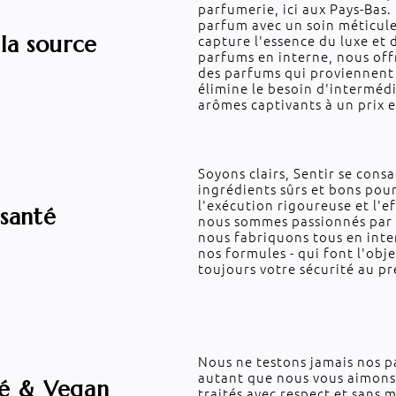
parfumerie, ici aux Pays-Ba
parfum avec un soin méticule
capture l'essence du luxe et 
 la source
parfums en interne, nous off
des parfums qui proviennent
élimine le besoin d'interméd
arômes captivants à un prix 
Soyons clairs, Sentir se consa
ingrédients sûrs et bons pou
l'exécution rigoureuse et l'e
 santé
nous sommes passionnés par 
nous fabriquons tous en intern
nos formules - qui font l'ob
toujours votre sécurité au pr
Nous ne testons jamais nos p
autant que nous vous aimons,
té & Vegan
traités avec respect et sans 