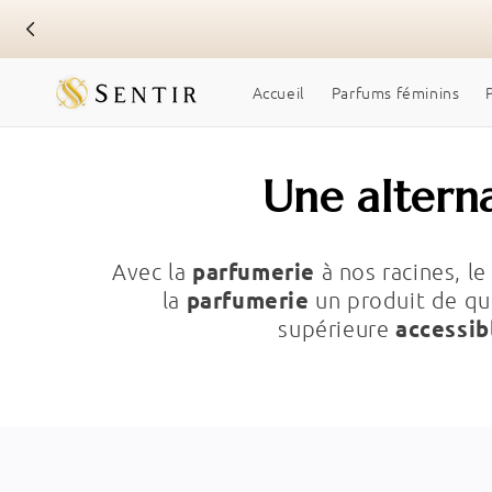
Skip to
content
Accueil
Parfums féminins
Une altern
parfumerie
Avec la
à nos racines, l
parfumerie
la
un produit de qua
accessib
supérieure