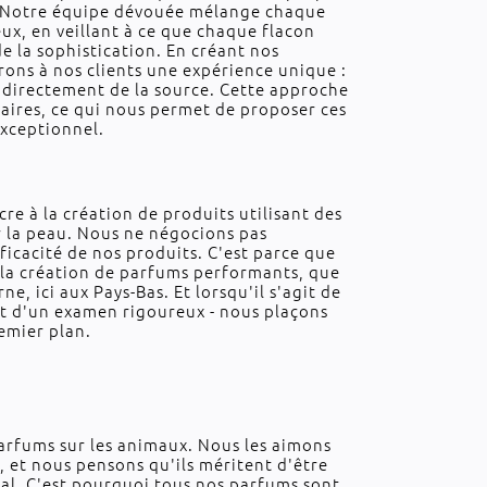
s. Notre équipe dévouée mélange chaque
ux, en veillant à ce que chaque flacon
de la sophistication. En créant nos
rons à nos clients une expérience unique :
 directement de la source. Cette approche
iaires, ce qui nous permet de proposer ces
exceptionnel.
cre à la création de produits utilisant des
r la peau. Nous ne négocions pas
fficacité de nos produits. C'est parce que
la création de parfums performants, que
e, ici aux Pays-Bas. Et lorsqu'il s'agit de
jet d'un examen rigoureux - nous plaçons
emier plan.
arfums sur les animaux. Nous les aimons
 et nous pensons qu'ils méritent d'être
mal. C'est pourquoi tous nos parfums sont