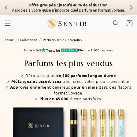
Skip to
Offre groupée : jusqu'à 40 % de réduction.
content
Associez à votre guise n'importe quel parfum en format voyage.
Chariot
Accueil
Collections
Parfums les plus vendus
Noté 4.6/5
Plus de 3 100 reviews
Collection
Parfums les plus vendus
:
✓ Découvrez plus
de 100 parfums longue durée
✓
pour créer votre propre ensemble.
Mélangez et assortissez
✓
généreux
dans des flacons
Approvisionnement
pour un mois
format voyage.
✓
clients satisfaits.
Plus de 45 000