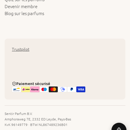
Devenir membre
Blog sur les parfums
Trustpilot
Paiement sécurisé
Sentir Parfum B.V.
Amphoraweg 7E, 2332 ED Leyde, Pays-Bas
KvK 96149779 · BTW NL867489236B01