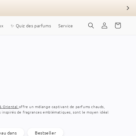
Se
Chariot
ux
✨ Quiz des parfums
Service
connecter
& Oriental
offre un mélange captivant de parfums chauds,
 inspirés de fragrances emblématiques, sont le moyen idéal
au dans
Bestseller