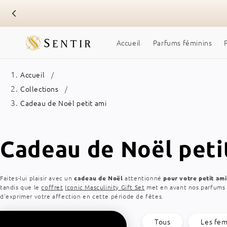
Skip to
content
Accueil
Parfums féminins
Accueil
Collections
Cadeau de Noël petit ami
Collection
Cadeau de Noël peti
:
Faites-lui plaisir avec un
cadeau de Noël
attentionné
pour votre petit ami
tandis que le
coffret
Iconic Masculinity Gift Set
met en avant nos parfums p
d'exprimer votre affection en cette période de fêtes.
Tous
Les fe