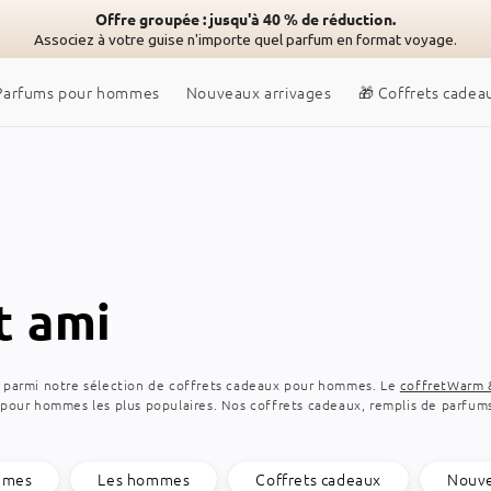
Offre groupée : jusqu'à 40 % de réduction.
Associez à votre guise n'importe quel parfum en format voyage.
Parfums pour hommes
Nouveaux arrivages
🎁 Coffrets cadea
t ami
parmi notre sélection de coffrets cadeaux pour hommes. Le
coffretWarm 
our hommes les plus populaires. Nos coffrets cadeaux, remplis de parfums
mmes
Les hommes
Coffrets cadeaux
Nouve